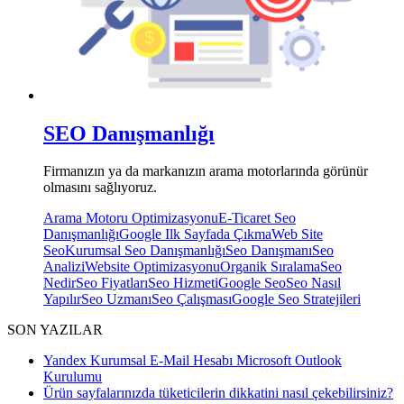
SEO Danışmanlığı
Firmanızın ya da markanızın arama motorlarında görünür
olmasını sağlıyoruz.
Arama Motoru Optimizasyonu
E-Ticaret Seo
Danışmanlığı
Google Ilk Sayfada Çıkma
Web Site
Seo
Kurumsal Seo Danışmanlığı
Seo Danışmanı
Seo
Analizi
Website Optimizasyonu
Organik Sıralama
Seo
Nedir
Seo Fiyatları
Seo Hizmeti
Google Seo
Seo Nasıl
Yapılır
Seo Uzmanı
Seo Çalışması
Google Seo Stratejileri
SON YAZILAR
Yandex Kurumsal E-Mail Hesabı Microsoft Outlook
Kurulumu
Ürün sayfalarınızda tüketicilerin dikkatini nasıl çekebilirsiniz?