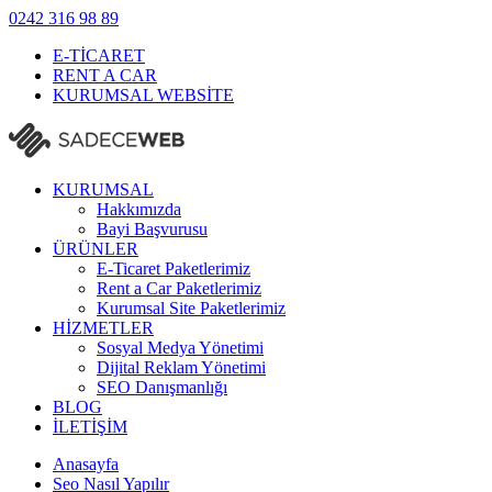
0242
316 98 89
E-TİCARET
RENT A CAR
KURUMSAL WEBSİTE
KURUMSAL
Hakkımızda
Bayi Başvurusu
ÜRÜNLER
E-Ticaret Paketlerimiz
Rent a Car Paketlerimiz
Kurumsal Site Paketlerimiz
HİZMETLER
Sosyal Medya Yönetimi
Dijital Reklam Yönetimi
SEO Danışmanlığı
BLOG
İLETİŞİM
Anasayfa
Seo Nasıl Yapılır