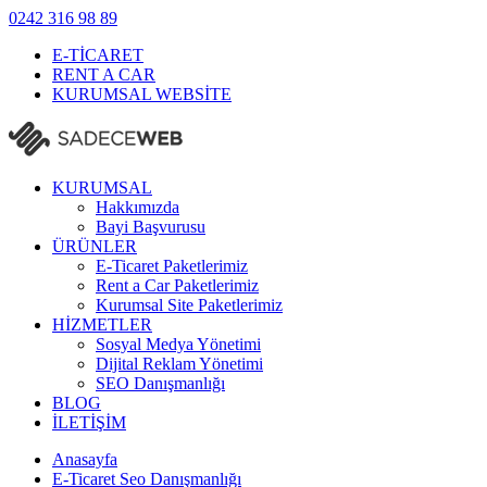
0242
316 98 89
E-TİCARET
RENT A CAR
KURUMSAL WEBSİTE
KURUMSAL
Hakkımızda
Bayi Başvurusu
ÜRÜNLER
E-Ticaret Paketlerimiz
Rent a Car Paketlerimiz
Kurumsal Site Paketlerimiz
HİZMETLER
Sosyal Medya Yönetimi
Dijital Reklam Yönetimi
SEO Danışmanlığı
BLOG
İLETİŞİM
Anasayfa
E-Ticaret Seo Danışmanlığı