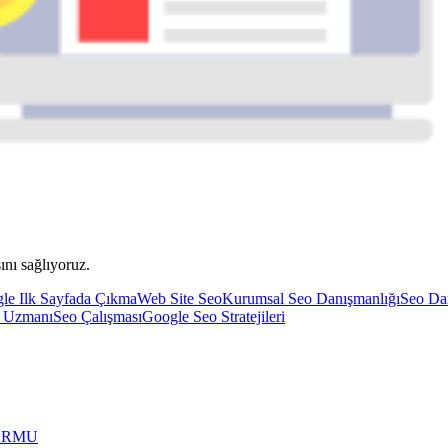
nı sağlıyoruz.
le Ilk Sayfada Çıkma
Web Site Seo
Kurumsal Seo Danışmanlığı
Seo Da
 Uzmanı
Seo Çalışması
Google Seo Stratejileri
FORMU