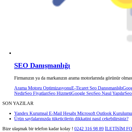
SEO Danışmanlığı
Firmanızın ya da markanızın arama motorlarında görünür olması
Arama Motoru Optimizasyonu
E-Ticaret Seo Danışmanlığı
Goog
Nedir
Seo Fiyatları
Seo Hizmeti
Google Seo
Seo Nasıl Yapılır
Seo
SON YAZILAR
Yandex Kurumsal E-Mail Hesabı Microsoft Outlook Kurulumu
Ürün sayfalarınızda tüketicilerin dikkatini nasıl çekebilirsiniz?
Bize ulaşmak bir telefon kadar kolay !
0242
316 98 89
İLETİŞİM 