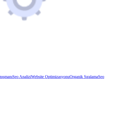
nışmanı
Seo Analizi
Website Optimizasyonu
Organik Sıralama
Seo