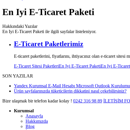
En Iyi E-Ticaret Paketi
Hakkındaki Yazılar
En Iyi E-Ticaret Paketi ile ilgili sayfalar listeleniyor.
E-Ticaret Paketlerimiz
E-ticaret paketlerini, fiyatlarını, ihtiyacınız olan e-ticaret sitesi
E-Ticaret Sitesi Paketleri
En Iyi E-Ticaret Paketi
En Iyi E-Ticaret
SON YAZILAR
Yandex Kurumsal E-Mail Hesabı Microsoft Outlook Kurulumu
Ürün sayfalarınızda tüketicilerin dikkatini nasıl çekebilirsiniz?
Bize ulaşmak bir telefon kadar kolay !
0242
316 98 89
İLETİŞİM 
Kurumsal
Anasayfa
Hakkımızda
Blog