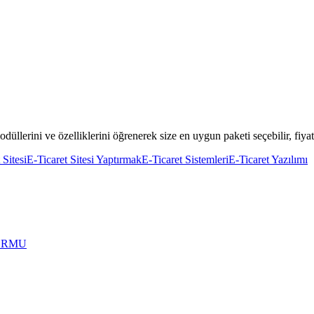
 modüllerini ve özelliklerini öğrenerek size en uygun paketi seçebilir, fiyat
 Sitesi
E-Ticaret Sitesi Yaptırmak
E-Ticaret Sistemleri
E-Ticaret Yazılımı
FORMU