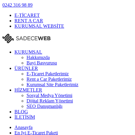
0242
316 98 89
E-TİCARET
RENT A CAR
KURUMSAL WEBSİTE
KURUMSAL
Hakkımızda
Bayi Başvurusu
ÜRÜNLER
E-Ticaret Paketlerimiz
Rent a Car Paketlerimiz
Kurumsal Site Paketlerimiz
HİZMETLER
Sosyal Medya Yönetimi
Dijital Reklam Yönetimi
SEO Danışmanlığı
BLOG
İLETİŞİM
Anasayfa
En Iyi E-Ticaret Paketi