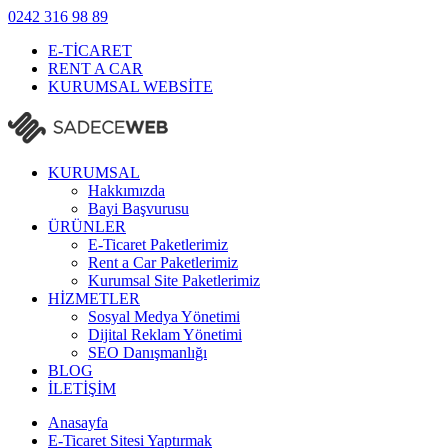
0242
316 98 89
E-TİCARET
RENT A CAR
KURUMSAL WEBSİTE
KURUMSAL
Hakkımızda
Bayi Başvurusu
ÜRÜNLER
E-Ticaret Paketlerimiz
Rent a Car Paketlerimiz
Kurumsal Site Paketlerimiz
HİZMETLER
Sosyal Medya Yönetimi
Dijital Reklam Yönetimi
SEO Danışmanlığı
BLOG
İLETİŞİM
Anasayfa
E-Ticaret Sitesi Yaptırmak