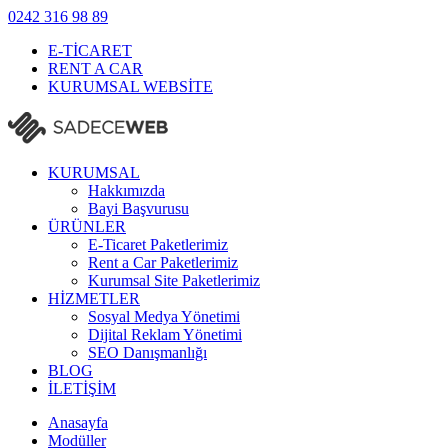
0242
316 98 89
E-TİCARET
RENT A CAR
KURUMSAL WEBSİTE
KURUMSAL
Hakkımızda
Bayi Başvurusu
ÜRÜNLER
E-Ticaret Paketlerimiz
Rent a Car Paketlerimiz
Kurumsal Site Paketlerimiz
HİZMETLER
Sosyal Medya Yönetimi
Dijital Reklam Yönetimi
SEO Danışmanlığı
BLOG
İLETİŞİM
Anasayfa
Modüller