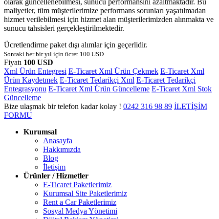
olarak güncellenebilmesi, sunucu performansını azaltmaktadır. Bu
maliyetler, tüm müşterilerimize performans sorunları yaşatılmadan
hizmet verilebilmesi için hizmet alan müşterilerimizden alınmakta ve
sunucu tahsisleri gerçekleştirilmektedir.
Ücretlendirme paket dışı alımlar için geçerlidir.
Sonraki her bir yıl için ücret 100 USD
Fiyatı
100 USD
Xml Ürün Entegresi
E-Ticaret Xml Ürün Çekmek
E-Ticaret Xml
Ürün Kaydetmek
E-Ticaret Tedarikçi Xml
E-Ticaret Tedarikçi
Entegrasyonu
E-Ticaret Xml Ürün Güncelleme
E-Ticaret Xml Stok
Güncelleme
Bize ulaşmak bir telefon kadar kolay !
0242
316 98 89
İLETİŞİM
FORMU
Kurumsal
Anasayfa
Hakkımızda
Blog
İletişim
Ürünler / Hizmetler
E-Ticaret Paketlerimiz
Kurumsal Site Paketlerimiz
Rent a Car Paketlerimiz
Sosyal Medya Yönetimi