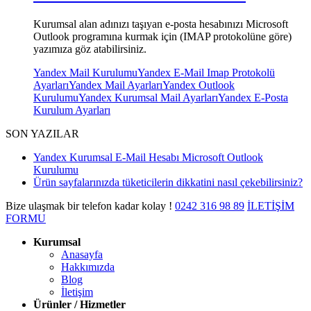
Kurumsal alan adınızı taşıyan e-posta hesabınızı Microsoft
Outlook programına kurmak için (IMAP protokolüne göre)
yazımıza göz atabilirsiniz.
Yandex Mail Kurulumu
Yandex E-Mail Imap Protokolü
Ayarları
Yandex Mail Ayarları
Yandex Outlook
Kurulumu
Yandex Kurumsal Mail Ayarları
Yandex E-Posta
Kurulum Ayarları
SON YAZILAR
Yandex Kurumsal E-Mail Hesabı Microsoft Outlook
Kurulumu
Ürün sayfalarınızda tüketicilerin dikkatini nasıl çekebilirsiniz?
Bize ulaşmak bir telefon kadar kolay !
0242
316 98 89
İLETİŞİM
FORMU
Kurumsal
Anasayfa
Hakkımızda
Blog
İletişim
Ürünler / Hizmetler