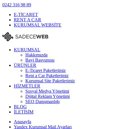
0242
316 98 89
E-TİCARET
RENT A CAR
KURUMSAL WEBSİTE
KURUMSAL
Hakkımızda
Bayi Başvurusu
ÜRÜNLER
E-Ticaret Paketlerimiz
Rent a Car Paketlerimiz
Kurumsal Site Paketlerimiz
HİZMETLER
Sosyal Medya Yönetimi
Dijital Reklam Yönetimi
SEO Danışmanlığı
BLOG
İLETİŞİM
Anasayfa
Yandex Kurumsal Mail Ayarları