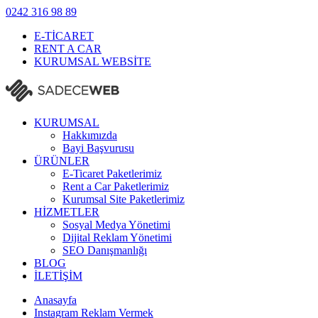
0242
316 98 89
E-TİCARET
RENT A CAR
KURUMSAL WEBSİTE
KURUMSAL
Hakkımızda
Bayi Başvurusu
ÜRÜNLER
E-Ticaret Paketlerimiz
Rent a Car Paketlerimiz
Kurumsal Site Paketlerimiz
HİZMETLER
Sosyal Medya Yönetimi
Dijital Reklam Yönetimi
SEO Danışmanlığı
BLOG
İLETİŞİM
Anasayfa
Instagram Reklam Vermek