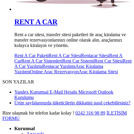
RENT A CAR
Rent a car sitesi, transfer sitesi paketleri ile araç kiralama ve
transfer rezervasyonlarınızı online olarak alın, araçlarınızı
kolayca kiralayın ve yönetin.
Rent A Car Paketi
Rent A Car Sitesi
Rentacar Sitesi
Rent A
Car
Rent A Car Sistemleri
Rent Car Sistemi
Rent Car Sitesi
Rent
A Car Yazılımı
Rentacar Yazılımı
Araç Kiralama
Yazılımı
Online Araç Rezervasyon
Araç Kiralama Sitesi
SON YAZILAR
Yandex Kurumsal E-Mail Hesabı Microsoft Outlook
Kurulumu
Ürün sayfalarınızda tüketicilerin dikkatini nasıl çekebilirsiniz?
Bize ulaşmak bir telefon kadar kolay !
0242
316 98 89
İLETİŞİM
FORMU
Kurumsal
Anasayfa