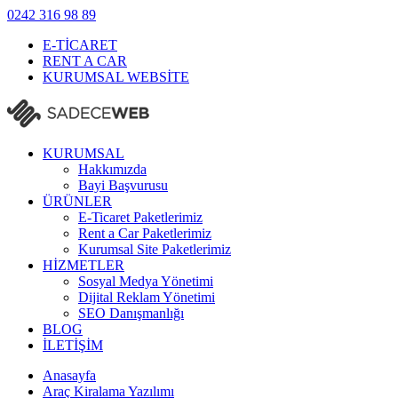
0242
316 98 89
E-TİCARET
RENT A CAR
KURUMSAL WEBSİTE
KURUMSAL
Hakkımızda
Bayi Başvurusu
ÜRÜNLER
E-Ticaret Paketlerimiz
Rent a Car Paketlerimiz
Kurumsal Site Paketlerimiz
HİZMETLER
Sosyal Medya Yönetimi
Dijital Reklam Yönetimi
SEO Danışmanlığı
BLOG
İLETİŞİM
Anasayfa
Araç Kiralama Yazılımı