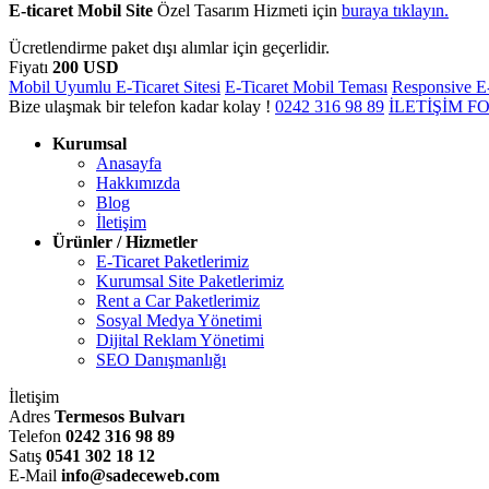
E-ticaret Mobil Site
Özel Tasarım Hizmeti için
buraya tıklayın.
Ücretlendirme paket dışı alımlar için geçerlidir.
Fiyatı
200 USD
Mobil Uyumlu E-Ticaret Sitesi
E-Ticaret Mobil Teması
Responsive E-
Bize ulaşmak bir telefon kadar kolay !
0242
316 98 89
İLETİŞİM 
Kurumsal
Anasayfa
Hakkımızda
Blog
İletişim
Ürünler / Hizmetler
E-Ticaret Paketlerimiz
Kurumsal Site Paketlerimiz
Rent a Car Paketlerimiz
Sosyal Medya Yönetimi
Dijital Reklam Yönetimi
SEO Danışmanlığı
İletişim
Adres
Termesos Bulvarı
Telefon
0242 316 98 89
Satış
0541 302 18 12
E-Mail
info@sadeceweb.com