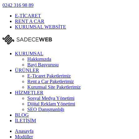
0242
316 98 89
E-TİCARET
RENT A CAR
KURUMSAL WEBSİTE
KURUMSAL
Hakkımızda
Bayi Başvurusu
ÜRÜNLER
E-Ticaret Paketlerimiz
Rent a Car Paketlerimiz
Kurumsal Site Paketlerimiz
HİZMETLER
Sosyal Medya Yönetimi
Dijital Reklam Yönetimi
SEO Danışmanlığı
BLOG
İLETİŞİM
Anasayfa
Modüller