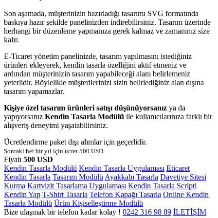
Son aşamada, müşterinizin hazırladığı tasarımı SVG formatında
baskıya hazır şekilde panelinizden indirebilirsiniz. Tasarım üzerinde
herhangi bir düzenleme yapmanıza gerek kalmaz ve zamanınız size
kalır.
E-Ticaret yönetim panelinizde, tasarım yapılmasını istediğiniz
ürünleri ekleyerek, kendin tasarla özelliğini aktif etmeniz ve
ardından müşterinizin tasarım yapabileceği alanı belirlemeniz
yeterlidir. Böylelikle müşterilerinizi sizin belirlediğiniz alan dışına
tasarım yapamazlar.
Kişiye özel tasarım ürünleri satışı düşünüyorsanız
ya da
yapıyorsanız
Kendin Tasarla Modülü
ile kullanıcılarınıza farklı bir
alışveriş deneyimi yaşatabilirsiniz.
Ücretlendirme paket dışı alımlar için geçerlidir.
Sonraki her bir yıl için ücret 500 USD
Fiyatı
500 USD
Kendin Tasarla Modülü
Kendin Tasarla Uygulaması
Eticaret
Kendin Tasarla
Tasarım Modülü
Ayakkabı Tasarla
Davetiye Sitesi
Kurma
Kartvizit Tasarlama Uygulaması
Kendin Tasarla Scripti
Kendin Yap
T-Shirt Tasarla
Telefon Kapağı Tasarla
Online Kendin
Tasarla Modülü
Ürün Kişiselleştirme Modülü
Bize ulaşmak bir telefon kadar kolay !
0242
316 98 89
İLETİŞİM