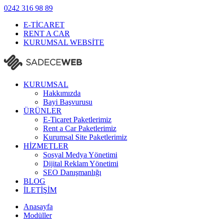
0242
316 98 89
E-TİCARET
RENT A CAR
KURUMSAL WEBSİTE
KURUMSAL
Hakkımızda
Bayi Başvurusu
ÜRÜNLER
E-Ticaret Paketlerimiz
Rent a Car Paketlerimiz
Kurumsal Site Paketlerimiz
HİZMETLER
Sosyal Medya Yönetimi
Dijital Reklam Yönetimi
SEO Danışmanlığı
BLOG
İLETİŞİM
Anasayfa
Modüller