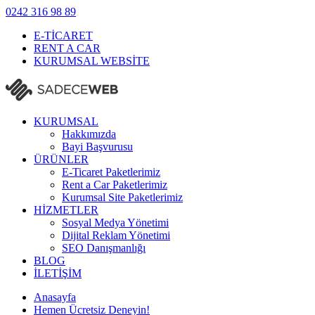
0242
316 98 89
E-TİCARET
RENT A CAR
KURUMSAL WEBSİTE
KURUMSAL
Hakkımızda
Bayi Başvurusu
ÜRÜNLER
E-Ticaret Paketlerimiz
Rent a Car Paketlerimiz
Kurumsal Site Paketlerimiz
HİZMETLER
Sosyal Medya Yönetimi
Dijital Reklam Yönetimi
SEO Danışmanlığı
BLOG
İLETİŞİM
Anasayfa
Hemen Ücretsiz Deneyin!